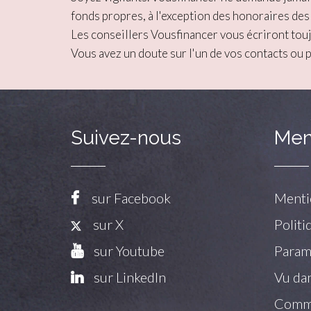
fonds propres, à l'exception des honoraires des
Les conseillers Vousfinancer vous écriront tou
Vous avez un doute sur l'un de vos contacts ou 
Suivez-nous
Men
sur Facebook
Menti
sur X
Politi
sur Youtube
Paramé
sur LinkedIn
Vu dan
Commu