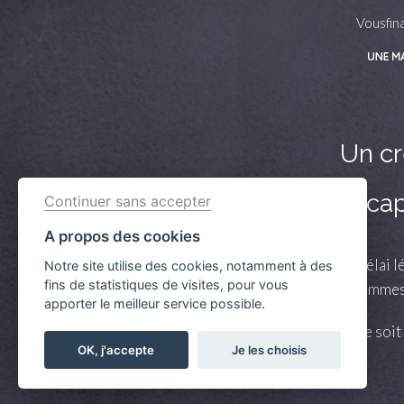
Vousfin
Un cr
Vérifiez vos c
Continuer sans accepter
A propos des cookies
Crédit immobilier : Vous bénéficiez d’un délai lé
Notre site utilise des cookies, notamment à des
fins de statistiques de visites, pour vous
obtenu, le vendeur doit rembourser les sommes 
apporter le meilleur service possible.
Aucun versement de quelque nature que ce soit ne
OK, j'accepte
Je les choisis