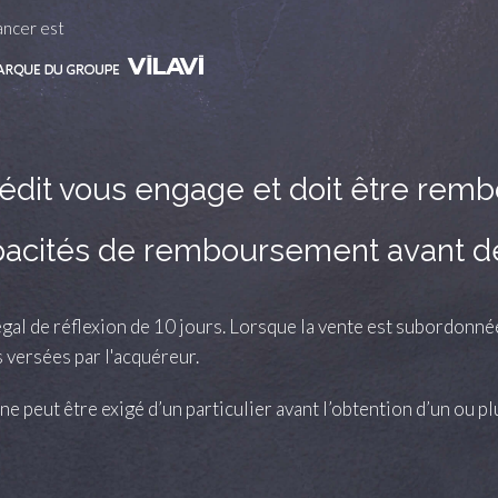
ancer est
édit vous engage et doit être rem
apacités de remboursement avant 
gal de réflexion de 10 jours. Lorsque la vente est subordonnée à
versées par l'acquéreur.
 peut être exigé d’un particulier avant l’obtention d’un ou pl