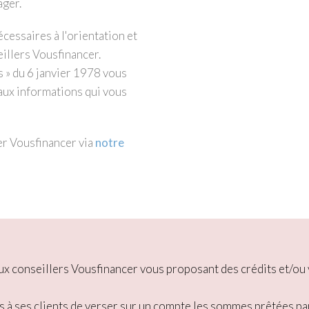
ager.
cessaires à l'orientation et
eillers Vousfinancer.
s » du 6 janvier 1978 vous
n aux informations qui vous
er Vousfinancer via
notre
 faux conseillers Vousfinancer vous proposant des crédits et/
s à ses clients de verser sur un compte les sommes prêtées pa