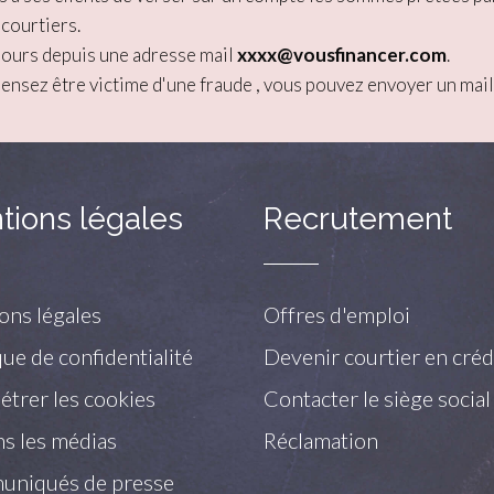
 courtiers.
jours depuis une adresse mail
xxxx@vousfinancer.com
.
pensez être victime d'une fraude , vous pouvez envoyer un mail
tions légales
Recrutement
ons légales
Offres d'emploi
que de confidentialité
Devenir courtier en créd
trer les cookies
Contacter le siège social
s les médias
Réclamation
niqués de presse