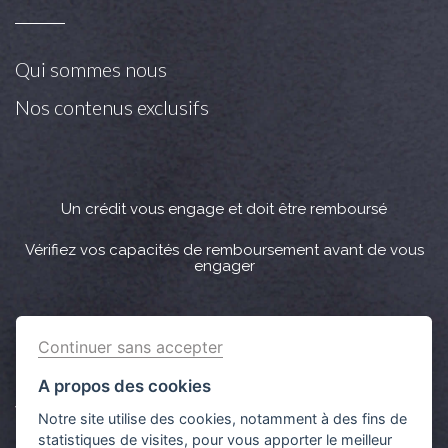
Qui sommes nous
Nos contenus exclusifs
Un crédit vous engage et doit être remboursé
Vérifiez vos capacités de remboursement avant de vous
engager
Crédit immobilier : Vous bénéficiez d’un délai légal de
Continuer sans accepter
réflexion de 10 jours. Lorsque la vente est subordonnée à
l'obtention d’un prêt et si celui-ci n’est pas obtenu, le
A propos des cookies
vendeur doit rembourser les sommes versées par
Notre site utilise des cookies, notamment à des fins de
l'acquéreur.
statistiques de visites, pour vous apporter le meilleur