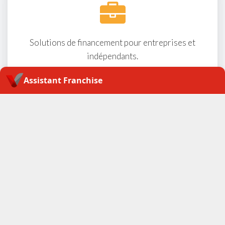
Solutions de financement pour entreprises et
indépendants.
Assistant Franchise
Assistant Franchise
Actualités crédit professionnel
Protégez votre emprunt avec une couverture adaptée.