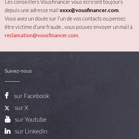
Les conseillers Vousfinancer vous écriront toujours
depuis une adresse mail
xxxx@vousfinancer.com
.
Vous avez un doute sur l'un de vos contacts ou pensez
être victime d'une fraude , vous pouvez envoyer un mail à
reclamation@vousfinancer.com
.
Suivez-nous
sur Facebook
sur X
sur Youtube
sur LinkedIn