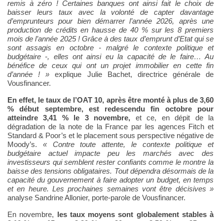
remis à zéro
! Certaines banques ont ainsi fait le choix de
baisser leurs taux avec la volonté de capter davantage
d’emprunteurs pour bien démarrer l’année 2026, après une
production de crédits en hausse de 40 % sur les 8 premiers
mois de l’année 2025 ! Grâce à des taux d’emprunt d’Etat qui se
sont assagis en octobre - malgré le contexte politique et
budgétaire -, elles ont ainsi eu la capacité de le faire… Au
bénéfice de ceux qui ont un projet immobilier en cette fin
d’année
!
»
explique Julie Bachet, directrice générale de
Vousfinancer.
En effet, le taux de l’OAT 10, après être monté à plus de 3,60
% début septembre, est redescendu fin octobre pour
atteindre 3,41 % le 3 novembre,
et ce, en dépit de la
dégradation de la note de la France par les agences Fitch et
Standard & Poor’s et le placement sous perspective négative de
Moody’s.
«
Contre toute attente, le contexte politique et
budgétaire actuel impacte peu les marchés avec des
investisseurs qui semblent rester confiants comme le montre la
baisse des tensions obligataires. Tout dépendra désormais de la
capacité du gouvernement à faire adopter un budget, en temps
et en heure. Les prochaines semaines vont être décisives
»
analyse Sandrine Allonier, porte-parole de Vousfinancer.
En novembre,
les taux moyens sont globalement stables à