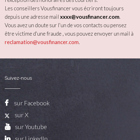
Les conseillers Vousfinancer vous écriront toujours
depuis une adresse mail
xxxx@vousfinancer.com
.
Vous avez un doute sur l'un de vos contacts ou pensez
être victime d'une fraude , vous pouvez envoyer un mail à
reclamation@vousfinancer.com
.
Suivez-nous
sur Facebook
sur X
sur Youtube
sur LinkedIn