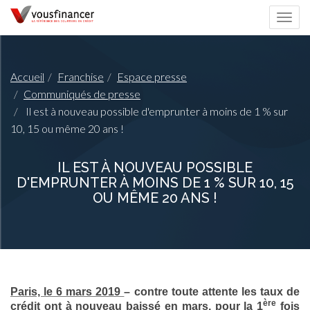
Togg
navi
Accueil
Franchise
Espace presse
Communiqués de presse
Il est à nouveau possible d'emprunter à moins de 1 % sur
10, 15 ou même 20 ans !
IL EST À NOUVEAU POSSIBLE
D'EMPRUNTER À MOINS DE 1 % SUR 10, 15
OU MÊME 20 ANS !
Paris, le 6 mars 2019
– contre toute attente les taux de
ère
crédit ont à nouveau baissé en mars, pour la 1
fois