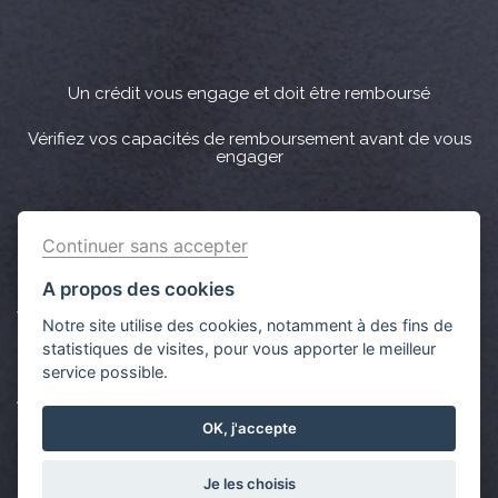
Un crédit vous engage et doit être remboursé
Vérifiez vos capacités de remboursement avant de vous
engager
Crédit immobilier : Vous bénéficiez d’un délai légal de
Continuer sans accepter
réflexion de 10 jours. Lorsque la vente est subordonnée à
l'obtention d’un prêt et si celui-ci n’est pas obtenu, le
A propos des cookies
vendeur doit rembourser les sommes versées par
Notre site utilise des cookies, notamment à des fins de
l'acquéreur.
statistiques de visites, pour vous apporter le meilleur
service possible.
Aucun versement de quelque nature que ce soit ne peut
être exigé d’un particulier avant l’obtention d’un ou
OK, j'accepte
plusieurs prêts d'argent.
Je les choisis