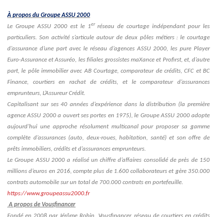
À propos du Groupe ASSU 2000
er
Le Groupe ASSU 2000 est le 1
réseau de courtage indépendant pour les
particuliers. Son activité s’articule autour de deux pôles métiers : le courtage
d’assurance d’une part avec le réseau d’agences ASSU 2000, les pure Player
Euro-Assurance et Assuréo, les filiales grossistes maXance et Profirst, et, d’autre
part, le pôle immobilier avec AB Courtage, comparateur de crédits, CFC et BC
Finance, courtiers en rachat de crédits, et le comparateur d’assurances
emprunteurs, L’Assureur Crédit.
Capitalisant sur ses 40 années d’expérience dans la distribution (la première
agence ASSU 2000 a ouvert ses portes en 1975), le Groupe ASSU 2000 adopte
aujourd’hui une approche résolument multicanal pour proposer sa gamme
complète d’assurances (auto, deux-roues, habitation, santé) et son offre de
prêts immobiliers, crédits et d’assurances emprunteurs.
Le Groupe ASSU 2000 a réalisé un chiffre d’affaires consolidé de près de 150
millions d’euros en 2016, compte plus de 1.600 collaborateurs et gère 350.000
contrats automobile sur un total de 700.000 contrats en portefeuille.
https://www.groupeassu2000.fr
A propos de Vousfinancer
Fondé en 2008 par Jérôme Robin, Vousfinancer, réseau de courtiers en crédits