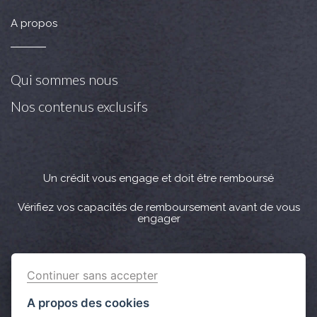
A propos
Qui sommes nous
Nos contenus exclusifs
Un crédit vous engage et doit être remboursé
Vérifiez vos capacités de remboursement avant de vous
engager
Crédit immobilier : Vous bénéficiez d’un délai légal de
Continuer sans accepter
réflexion de 10 jours. Lorsque la vente est subordonnée à
l'obtention d’un prêt et si celui-ci n’est pas obtenu, le
A propos des cookies