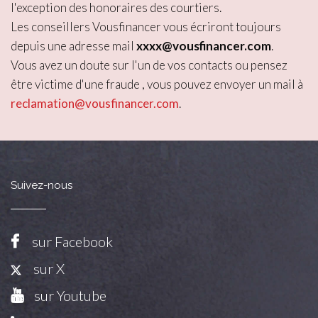
l'exception des honoraires des courtiers.
Les conseillers Vousfinancer vous écriront toujours
depuis une adresse mail
xxxx@vousfinancer.com
.
Vous avez un doute sur l'un de vos contacts ou pensez
être victime d'une fraude , vous pouvez envoyer un mail à
reclamation@vousfinancer.com
.
Suivez-nous
sur Facebook
sur X
sur Youtube