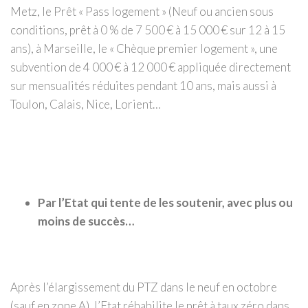
Metz, le Prêt « Pass logement » (Neuf ou ancien sous
conditions, prêt à 0 % de 7 500 € à 15 000 € sur 12 à 15
ans), à Marseille, le « Chèque premier logement », une
subvention de 4 000 € à 12 000 € appliquée directement
sur mensualités réduites pendant 10 ans, mais aussi à
Toulon, Calais, Nice, Lorient…
Par l’Etat qui tente de les soutenir, avec plus ou
moins de succès…
Après l’élargissement du PTZ dans le neuf en octobre
(sauf en zone A), l’Etat réhabilite le prêt à taux zéro dans