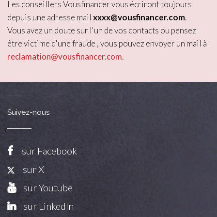
Les conseillers Vousfinancer vous écriront toujours
depuis une adresse mail
xxxx@vousfinancer.com
.
Vous avez un doute sur l'un de vos contacts ou pensez
être victime d'une fraude , vous pouvez envoyer un mail à
reclamation@vousfinancer.com
.
Suivez-nous
sur Facebook
sur X
sur Youtube
sur LinkedIn