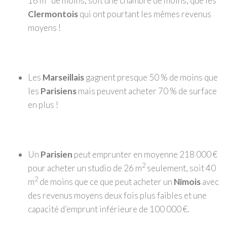
16 m
de moins, soit une chambre de moins, que les
Clermontois
qui ont pourtant les mêmes revenus
moyens !
Les
Marseillais
gagnent presque 50 % de moins que
les
Parisiens
mais peuvent acheter 70 % de surface
en plus !
Un
Parisien
peut emprunter en moyenne 218 000 €
2
pour acheter un studio de 26 m
seulement, soit 40
2
m
de moins que ce que peut acheter un
Nîmois
avec
des revenus moyens deux fois plus faibles et une
capacité d’emprunt inférieure de 100 000 €.