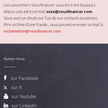
Les conseillers Vousfinancer vous écriront toujours
depuis une adresse mail
xxxx@vousfinancer.com
.
Vous avez un doute sur l'un de vos contacts ou pensez
être victime d'une fraude , vous pouvez envoyer un mail à
reclamation@vousfinancer.com
.
Suivez-nous
sur Facebook
sur X
sur Youtube
sur LinkedIn