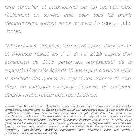
faire conseiller et accompagner par un courtier. C’est
réellement un service utile pour tous les profils
d’emprunteurs, surtout en ce moment
! »
conclut Julie
Bachet.
*Méthodologie
: Sondage OpinionWay pour Vousfinancer
et l’Adresse réalisé les 7 et 8 mai 2025 auprès d’un
échantillon de 1005 personnes, représentatif de la
population française âgée de 18 ans et plus, constitué selon
la méthode des quotas, au regard des critères de sexe,
d’âge, de catégorie socioprofessionnelle, de catégorie
d’agglomération et de région de résidence.
A propos de Vousfinancer - Vousfinancer, réseau de 150 agences de courtage en crédits
immobiliers, accompagne de façon personnalisée, les particuliers dans la recherche de la
meilleure solution de financement pour leur projet immobilier. Le service de
Vousfinancer se base sur la rencontre avec un seul et unique interlocuteur expert en
financement, la transparence (montage du dossier financier réalisé avec le client), et la
garantie de trouver rapidement (la solution globale la plus adéquate (assurance de prêt,
taux, garanties, mensualités, durées, coût du crédit, frais de dossiers, partenaires
bancaires). Vousfinancer propose également des solutions pour les crédits
professionnels et le rachat de crédits.