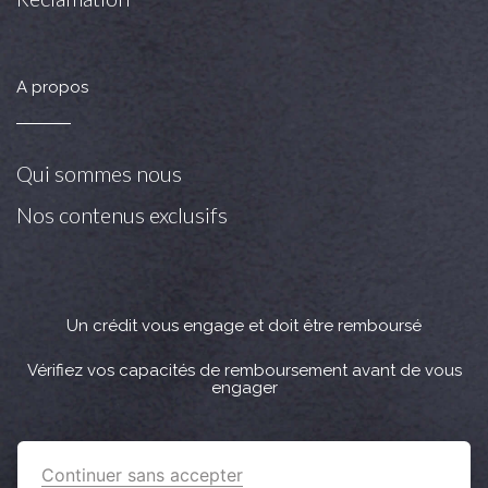
A propos
Qui sommes nous
Nos contenus exclusifs
Un crédit vous engage et doit être remboursé
Vérifiez vos capacités de remboursement avant de vous
engager
Crédit immobilier : Vous bénéficiez d’un délai légal de
Continuer sans accepter
réflexion de 10 jours. Lorsque la vente est subordonnée à