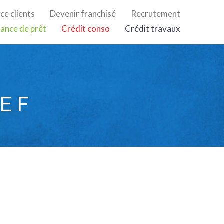
ce clients
Devenir franchisé
Recrutement
ance de prêt
Crédit conso
Crédit travaux
E F