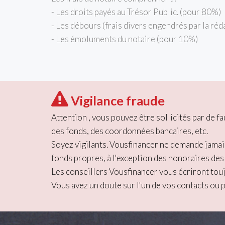
- Les droits payés au Trésor Public. (pour 80%)
- Les débours (frais divers engendrés par la réd
- Les émoluments du notaire (pour 10%)
Vigilance fraude
Attention , vous pouvez être sollicités par de
des fonds, des coordonnées bancaires, etc.
Soyez vigilants. Vousfinancer ne demande jamai
fonds propres, à l'exception des honoraires des
Les conseillers Vousfinancer vous écriront tou
Vous avez un doute sur l'un de vos contacts ou 