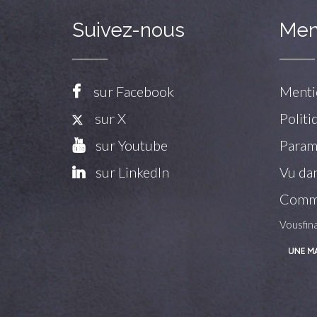
Suivez-nous
Men
sur Facebook
Menti
sur X
Politi
sur Youtube
Paramé
sur LinkedIn
Vu dan
Commu
Vousfin