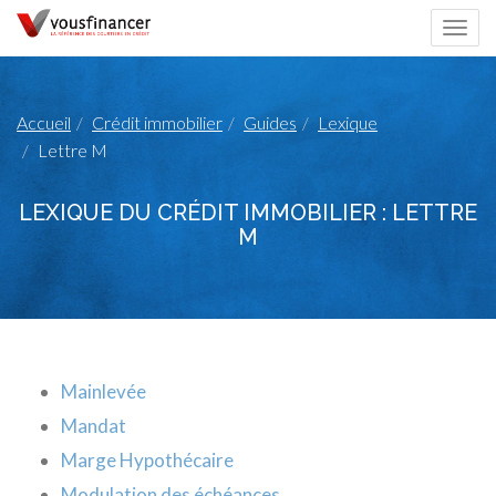
Togg
navi
Accueil
Crédit immobilier
Guides
Lexique
Lettre M
LEXIQUE DU CRÉDIT IMMOBILIER : LETTRE
M
Mainlevée
Mandat
Marge Hypothécaire
Modulation des échéances