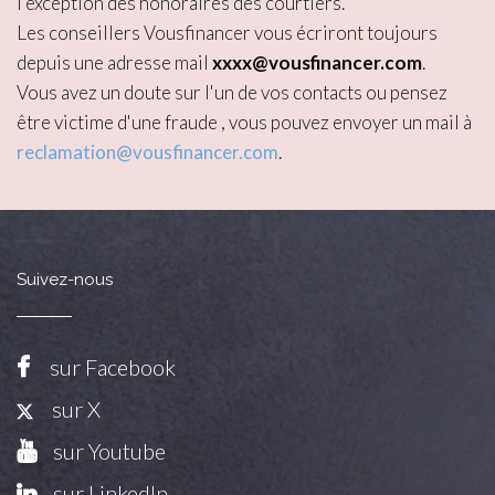
l'exception des honoraires des courtiers.
Les conseillers Vousfinancer vous écriront toujours
depuis une adresse mail
xxxx@vousfinancer.com
.
Vous avez un doute sur l'un de vos contacts ou pensez
être victime d'une fraude , vous pouvez envoyer un mail à
reclamation@vousfinancer.com
.
Suivez-nous
sur Facebook
sur X
sur Youtube
sur LinkedIn