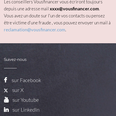
Les conseillers Vousfinancer vous écriront toujours
depuis une adresse mail
xxxx@vousfinancer.com
.
Vous avez un doute sur l'un de vos contacts ou pensez
être victime d'une fraude , vous pouvez envoyer un mail à
reclamation@vousfinancer.com
.
Suivez-nous
sur Facebook
sur X
sur Youtube
sur LinkedIn