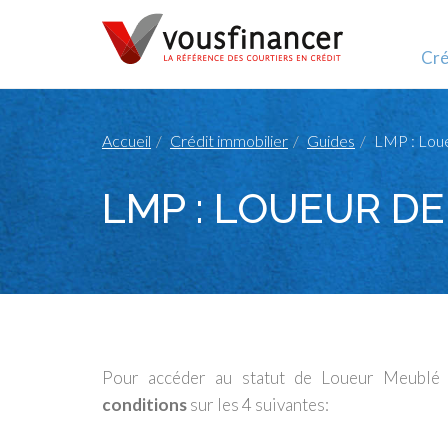
Cré
Accueil
Crédit immobilier
Guides
LMP : Loue
LMP : LOUEUR D
Pour accéder au statut de Loueur Meublé 
conditions
sur les 4 suivantes: