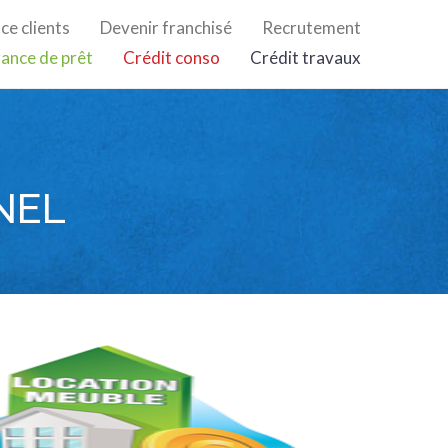
ce clients
Devenir franchisé
Recrutement
ance de prêt
Crédit conso
Crédit travaux
NEL