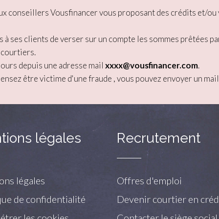
 faux conseillers Vousfinancer vous proposant des crédits et/
s à ses clients de verser sur un compte les sommes prêtées pa
 courtiers.
jours depuis une adresse mail
xxxx@vousfinancer.com
.
pensez être victime d'une fraude , vous pouvez envoyer un mail
tions légales
Recrutement
ons légales
Offres d'emploi
que de confidentialité
Devenir courtier en créd
trer les cookies
Contacter le siège social