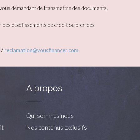
ou vous demandant de transmettre des documents,
r des établissements de crédit ou bien des
 à
reclamation@vousfinancer.com
.
A propos
Qui sommes nous
it
Nos contenus exclusifs