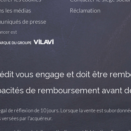
s les médias
Réclamation
niqués de presse
ancer est
édit vous engage et doit être rem
apacités de remboursement avant 
gal de réflexion de 10 jours. Lorsque la vente est subordonnée à
versées par l'acquéreur.