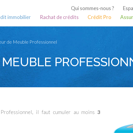
Qui sommes-nous ?
Espa
dit immobilier
Rachat de crédits
Crédit Pro
Assur
ur de Meuble Professionnel
E MEUBLE PROFESSION
Professionnel, il faut cumuler au moins
3