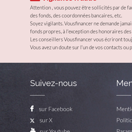
Attention , vous pouvez être sollicités par de
des fonds, des coordonnées bancaires, etc.
Soyez vigilants. Vousfinancer ne demande jamai
fonds propres, à l'exception des honoraires des
Les conseillers Vousfinancer vous écriront tou
Vous avez un doute sur l'un de vos contacts ou 
Suivez-nous
Men
sur Facebook
Menti
sur X
Politi
sur Youtube
Paramé