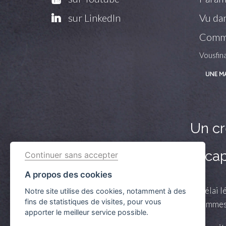
sur LinkedIn
Vu dan
Commu
Vousfin
Un cr
Vérifiez vos c
Continuer sans accepter
A propos des cookies
Crédit immobilier : Vous bénéficiez d’un délai lé
Notre site utilise des cookies, notamment à des
fins de statistiques de visites, pour vous
obtenu, le vendeur doit rembourser les sommes 
apporter le meilleur service possible.