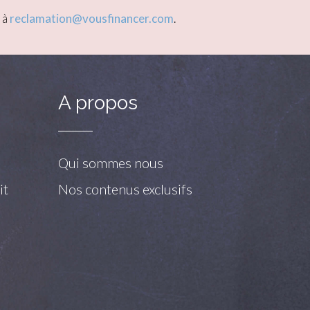
 à
reclamation@vousfinancer.com
.
A propos
Qui sommes nous
it
Nos contenus exclusifs