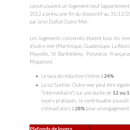
construisaient un logement neuf (appartement 
2012 a prévu une fin du dispositif au 31/12/2
par la loi Duflot Outre-Mer.
Les logements concernés étaient tous les imm
d'outre-mer (Martinique, Guadeloupe, La Réuni
Mayotte, St Barthélémy, Polynésie Française
Miquelon).
Le taux de réduction s'élève à
24%
.
La loi Scellier Outre-mer peut être égalem
"intermédiaire") sur une durée de
12 ou 1
loyers pratiqués, le contribuable pouvait
s'élèvait alors à
28%
pour un engagement
Plafonds de loyers