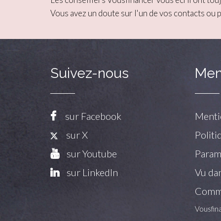
Vous avez un doute sur l'un de vos contacts ou 
Suivez-nous
Men
sur Facebook
Menti
sur X
Politi
sur Youtube
Paramé
sur LinkedIn
Vu dan
Commu
Vousfin