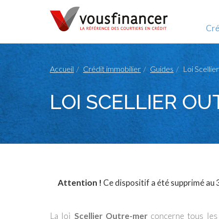
Cré
Accueil
Crédit immobilier
Guides
Loi Scelli
LOI SCELLIER OU
Attention !
Ce dispositif a été supprimé au
La loi
Scellier Outre-mer
concerne tous les 