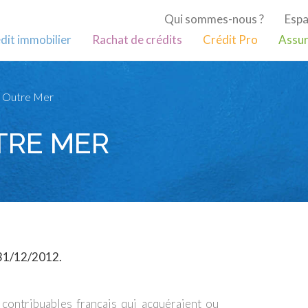
Qui sommes-nous ?
Espa
dit immobilier
Rachat de crédits
Crédit Pro
Assur
er Outre Mer
TRE MER
 31/12/2012.
contribuables français qui acquéraient ou