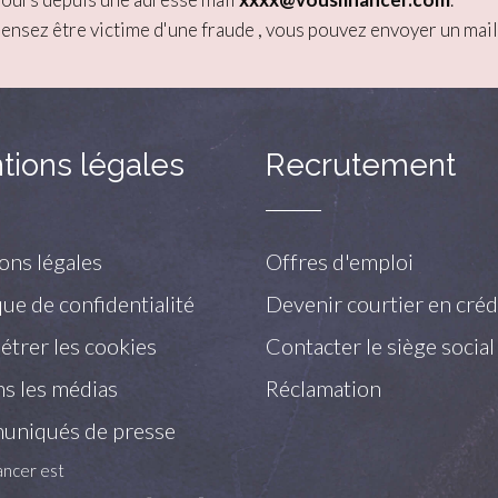
pensez être victime d'une fraude , vous pouvez envoyer un mail
tions légales
Recrutement
ons légales
Offres d'emploi
que de confidentialité
Devenir courtier en créd
trer les cookies
Contacter le siège social
s les médias
Réclamation
niqués de presse
ancer est