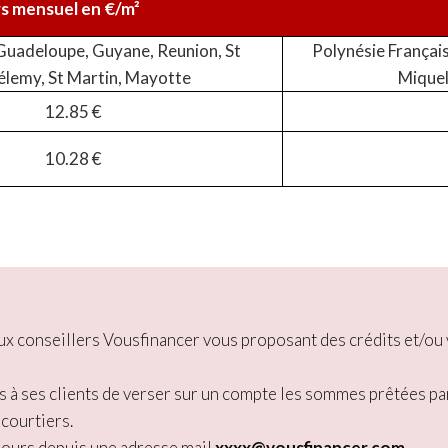
rs mensuel en €/m²
Guadeloupe, Guyane, Reunion, St
Polynésie Français
élemy, St Martin, Mayotte
Miquel
12.85 €
10.28 €
 faux conseillers Vousfinancer vous proposant des crédits et/
s à ses clients de verser sur un compte les sommes prêtées pa
 courtiers.
jours depuis une adresse mail
xxxx@vousfinancer.com
.