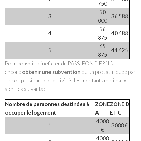
750
50
3
36 588
000
56
4
40 488
875
65
5
44 425
875
Pour pouvoir bénéficier du PASS-FONCIER il faut
encore
obtenir une subvention
ou un prêt attribuée par
une ou plusieurs collectivités les montants minimaux
sont les suivants :
Nombre de personnes destinées à
ZONE
ZONE B
occuper le logement
A
ET C
4000
1
3000 €
€
4000