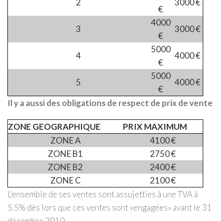
2
3000 €
€
4000
3
3000 €
€
5000
4
4000 €
€
5000
5
4000 €
€
Il y a aussi des obligations de respect de prix de vente
ZONE GEOGRAPHIQUE
PRIX MAXIMUM
ZONE A
4100 €
ZONE B1
2750 €
ZONE B2
2400 €
ZONE C
2100 €
L'ensemble de ses ventes sont assujetties à une TVA à
5.5% dès lors que ces ventes sont «engagées» avant le 31
décembre 2010.