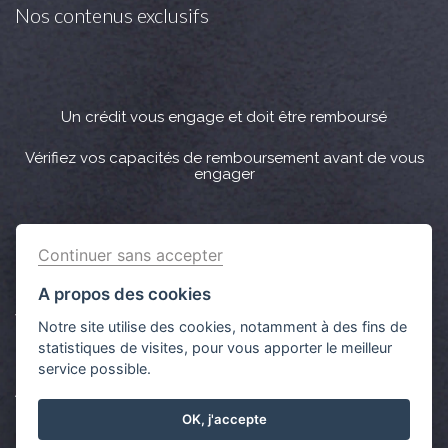
Nos contenus exclusifs
Un crédit vous engage et doit être remboursé
Vérifiez vos capacités de remboursement avant de vous
engager
Crédit immobilier : Vous bénéficiez d’un délai légal de
Continuer sans accepter
réflexion de 10 jours. Lorsque la vente est subordonnée à
l'obtention d’un prêt et si celui-ci n’est pas obtenu, le
A propos des cookies
vendeur doit rembourser les sommes versées par
Notre site utilise des cookies, notamment à des fins de
l'acquéreur.
statistiques de visites, pour vous apporter le meilleur
service possible.
Aucun versement de quelque nature que ce soit ne peut
être exigé d’un particulier avant l’obtention d’un ou
OK, j'accepte
plusieurs prêts d'argent.