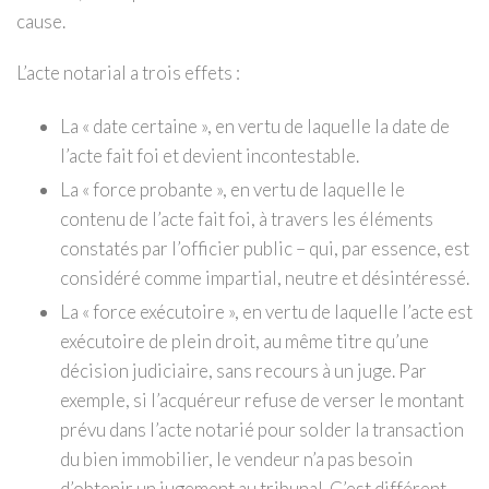
cause.
L’acte notarial a trois effets :
La « date certaine », en vertu de laquelle la date de
l’acte fait foi et devient incontestable.
La « force probante », en vertu de laquelle le
contenu de l’acte fait foi, à travers les éléments
constatés par l’officier public – qui, par essence, est
considéré comme impartial, neutre et désintéressé.
La « force exécutoire », en vertu de laquelle l’acte est
exécutoire de plein droit, au même titre qu’une
décision judiciaire, sans recours à un juge. Par
exemple, si l’acquéreur refuse de verser le montant
prévu dans l’acte notarié pour solder la transaction
du bien immobilier, le vendeur n’a pas besoin
d’obtenir un jugement au tribunal. C’est différent