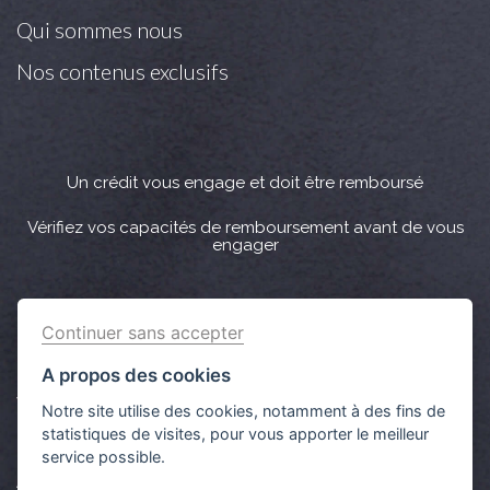
Qui sommes nous
Nos contenus exclusifs
Un crédit vous engage et doit être remboursé
Vérifiez vos capacités de remboursement avant de vous
engager
Crédit immobilier : Vous bénéficiez d’un délai légal de
Continuer sans accepter
réflexion de 10 jours. Lorsque la vente est subordonnée à
l'obtention d’un prêt et si celui-ci n’est pas obtenu, le
A propos des cookies
vendeur doit rembourser les sommes versées par
Notre site utilise des cookies, notamment à des fins de
l'acquéreur.
statistiques de visites, pour vous apporter le meilleur
service possible.
Aucun versement de quelque nature que ce soit ne peut