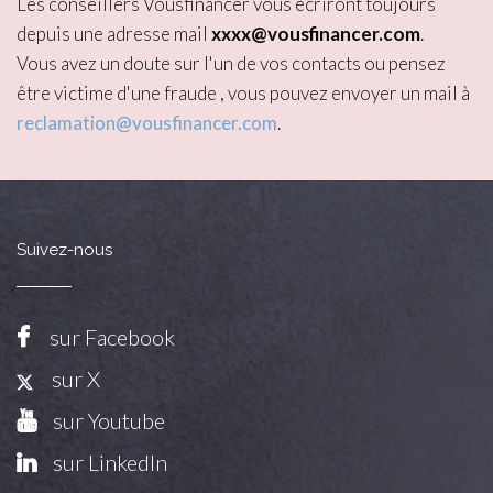
Les conseillers Vousfinancer vous écriront toujours
depuis une adresse mail
xxxx@vousfinancer.com
.
Vous avez un doute sur l'un de vos contacts ou pensez
être victime d'une fraude , vous pouvez envoyer un mail à
reclamation@vousfinancer.com
.
Suivez-nous
sur Facebook
sur X
sur Youtube
sur LinkedIn