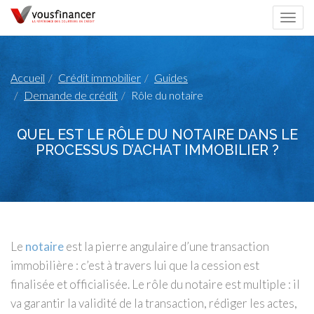
Togg
navi
Accueil
Crédit immobilier
Guides
Demande de crédit
Rôle du notaire
QUEL EST LE RÔLE DU NOTAIRE DANS LE
PROCESSUS D’ACHAT IMMOBILIER ?
Le
notaire
est la pierre angulaire d’une transaction
immobilière : c’est à travers lui que la cession est
finalisée et officialisée. Le rôle du notaire est multiple : il
va garantir la validité de la transaction, rédiger les actes,