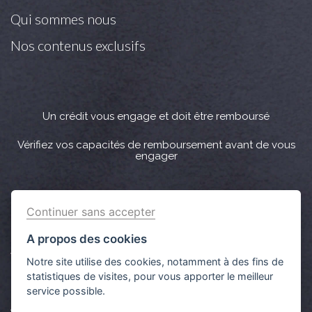
Qui sommes nous
Nos contenus exclusifs
Un crédit vous engage et doit être remboursé
Vérifiez vos capacités de remboursement avant de vous
engager
Crédit immobilier : Vous bénéficiez d’un délai légal de
Continuer sans accepter
réflexion de 10 jours. Lorsque la vente est subordonnée à
l'obtention d’un prêt et si celui-ci n’est pas obtenu, le
A propos des cookies
vendeur doit rembourser les sommes versées par
Notre site utilise des cookies, notamment à des fins de
l'acquéreur.
statistiques de visites, pour vous apporter le meilleur
service possible.
Aucun versement de quelque nature que ce soit ne peut