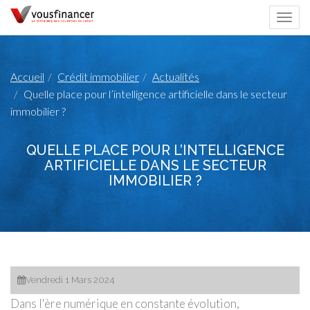
Togg
navi
Accueil
Crédit immobilier
Actualités
Quelle place pour l’intelligence artificielle dans le secteur
immobilier ?
QUELLE PLACE POUR L’INTELLIGENCE
ARTIFICIELLE DANS LE SECTEUR
IMMOBILIER ?
Vendredi 1 Mars 2024
Dans l'ère numérique en constante évolution,