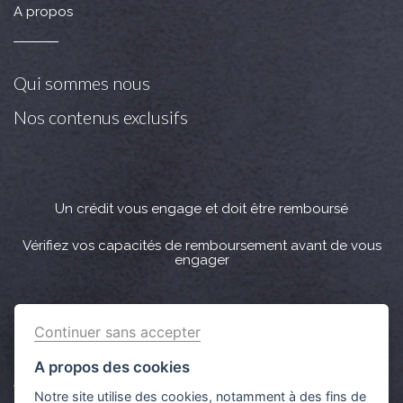
A propos
Qui sommes nous
Nos contenus exclusifs
Un crédit vous engage et doit être remboursé
Vérifiez vos capacités de remboursement avant de vous
engager
Crédit immobilier : Vous bénéficiez d’un délai légal de
Continuer sans accepter
réflexion de 10 jours. Lorsque la vente est subordonnée à
l'obtention d’un prêt et si celui-ci n’est pas obtenu, le
A propos des cookies
vendeur doit rembourser les sommes versées par
Notre site utilise des cookies, notamment à des fins de