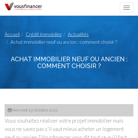
Togg
navi
Accueil
Crédit immobilier
Actualités
Achat immobilier neuf ou ancien : comment choisir ?
ACHAT IMMOBILIER NEUF OU ANCIEN :
COMMENT CHOISIR ?
Mercredi 13 Octobre 2021
Vous souhaitez réaliser votre projet immobilier mais
vous ne savez pas s’il vaut mieux acheter un logement
neuf ou ancien ? Vousfinancer vous dit tout ce qu’il faut