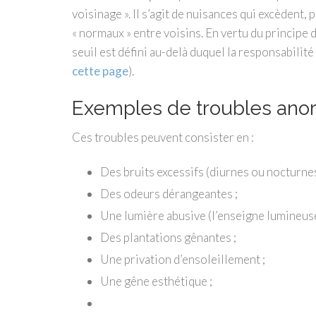
voisinage ». Il s’agit de nuisances qui excèdent
« normaux » entre voisins. En vertu du principe d
seuil est défini au-delà duquel la responsabilit
cette page
).
Exemples de troubles ano
Ces troubles peuvent consister en :
Des bruits excessifs (diurnes ou nocturnes
Des odeurs dérangeantes ;
Une lumière abusive (l’enseigne lumineuse
Des plantations gênantes ;
Une privation d’ensoleillement ;
Une gêne esthétique ;