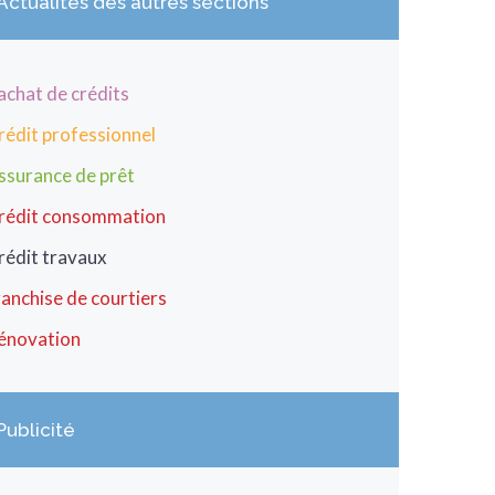
Actualités des autres sections
achat de crédits
rédit professionnel
ssurance de prêt
rédit consommation
rédit travaux
ranchise de courtiers
énovation
Publicité