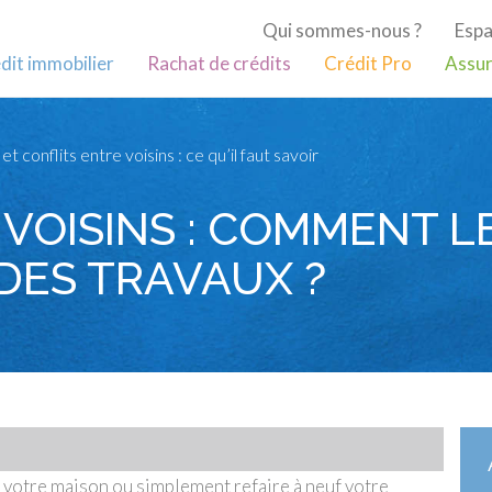
Qui sommes-nous ?
Espa
dit immobilier
Rachat de crédits
Crédit Pro
Assur
et conflits entre voisins : ce qu’il faut savoir
VOISINS : COMMENT L
DES TRAVAUX ?
r votre maison ou simplement refaire à neuf votre