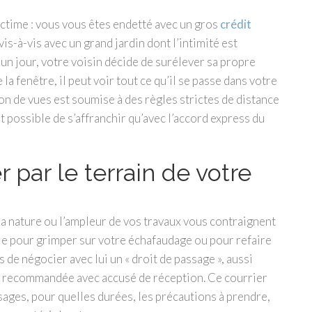
victime : vous vous êtes endetté avec un gros
crédit
is-à-vis avec un grand jardin dont l’intimité est
un jour, votre voisin décide de surélever sa propre
 la fenêtre, il peut voir tout ce qu’il se passe dans votre
ion de vues est soumise à des règles strictes de distance
st possible de s’affranchir qu’avec l’accord express du
 par le terrain de votre
 la nature ou l’ampleur de vos travaux vous contraignent
ple pour grimper sur votre échafaudage ou pour refaire
s de négocier avec lui un « droit de passage », aussi
ttre recommandée avec accusé de réception. Ce courrier
ssages, pour quelles durées, les précautions à prendre,