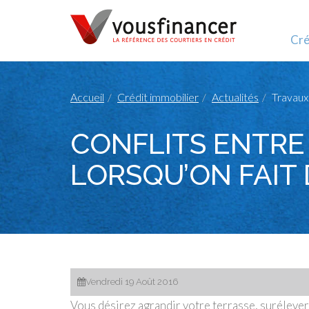
Cré
Accueil
Crédit immobilier
Actualités
Travaux 
CONFLITS ENTRE 
LORSQU’ON FAIT 
Vendredi 19 Août 2016
Vous désirez agrandir votre terrasse, suréleve