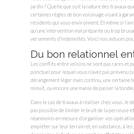
jardin ? Quelle que soit la nature des travaux q
certaines règles de bon voisinage visant à garan
résidents qui vous environnent. Et même si l’avis 
qu’une intervention mal préparée ou trop bruyan
versements d’indemnités. Voici nos astuces pour
Du bon relationnel ent
Les conflits entre voisins ne sont pas rares et p
ponctuel pour lequel vous n’avez pas prévenu (s
dérangement léger mais continu, une certaine t
minuit, ou encore une manie de passer la tonde
Dans le cas de travaux à réaliser chez vous, le 
pas possible de limiter le bruit de la perceuse 
néanmoins en mesure d’organiser vos opérations
empiéter sur leur terrain et, en substance, à le