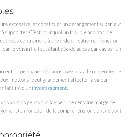
bles
ture excessive, et constituer un dérangement supérieur
nt à supporter. C’est pourquoi un trouble anormal de
e peut vous contraindre à une indemnisation en fonction
par le voisin (le tout étant décidé au cas par cas par un
rrent ou permanent (si vous avez installé une éolienne
rueux, mettons) peut grandement affecter la valeur
entabilité d’un
investissement
.
à vos voisins peut vous laisser une certaine marge de
ement (en fonction de la compréhension dont ils sont
opropriété