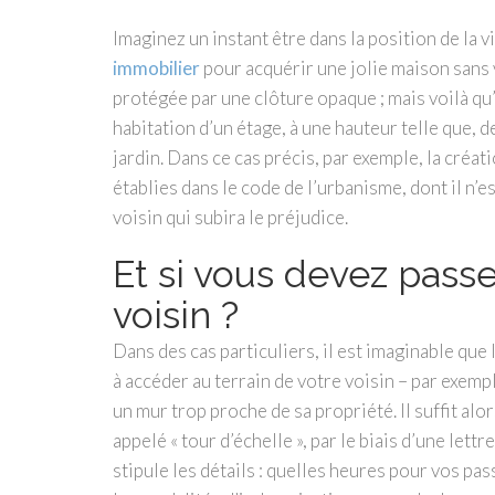
Imaginez un instant être dans la position de la 
immobilier
pour acquérir une jolie maison sans v
protégée par une clôture opaque ; mais voilà qu’
habitation d’un étage, à une hauteur telle que, de
jardin. Dans ce cas précis, par exemple, la créat
établies dans le code de l’urbanisme, dont il n’e
voisin qui subira le préjudice.
Et si vous devez passer
voisin ?
Dans des cas particuliers, il est imaginable que
à accéder au terrain de votre voisin – par exem
un mur trop proche de sa propriété. Il suffit alor
appelé « tour d’échelle », par le biais d’une le
stipule les détails : quelles heures pour vos pa