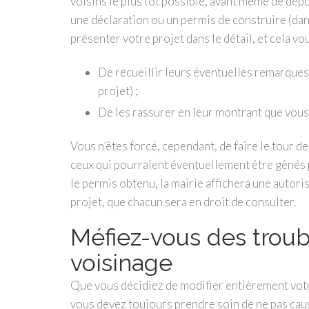
voisins le plus tôt possible, avant même de dép
une déclaration ou un permis de construire (dans
présenter votre projet dans le détail, et cela vo
De recueillir leurs éventuelles remarques
projet) ;
De les rassurer en leur montrant que vous 
Vous n’êtes forcé, cependant, de faire le tour d
ceux qui pourraient éventuellement être gênés par
le permis obtenu, la mairie affichera une autori
projet, que chacun sera en droit de consulter.
Méfiez-vous des trou
voisinage
Que vous décidiez de modifier entièrement vot
vous devez toujours prendre soin de ne pas cau