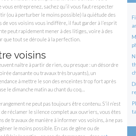
ue vous entreprenez, sachez qu’il vous faut respecter
tir (ou à perturber le moins possible) la quiétude des
F
de vos voisins vous indiffère, il faut garder à l’esprit
an
te peut rapidement mener à des litiges, voire à des
M
 que tout se déroule à la perfection.
p
re voisins
N
t
euvent naître à partir de rien, ou presque : un désordre
c
oirée dansante ou travaux très bruyants), un
endance à mettre le son des enceintes trop fort après
D
use le dimanche matin au chant du coq…
r
P
dérangement ne peut pas toujours être contenu. S’il n’est
t
et de réclamer le silence complet aux ouvriers, vous êtes
 de travaux de manière à informer vos voisins, à ne pas
s gêner le moins possible. En cas de gêne ou de