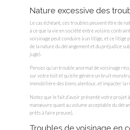
Nature excessive des trou
Le cas échéant, ces troubles peuvent être de na
à ce que la vie en société entre voisins contrai
voisinage peut conduire à un litige, et ce litig
de la nature du dérangement et du préjudice subi 
juge).
Pensez qu’un trouble anormal de voisinage récu
sur votre toit et qu’elle génère un bruit monst
immobilière des biens alentour, et impacter la r
Notez que le fait d’avoir présenté votre projet 
manœuvre quant au volume acceptable du dérang
prêts à faire preuve).
Troubles de voisinage en c