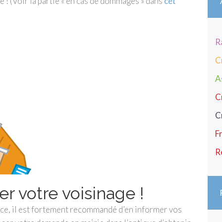
e ! (Voir la partie « en cas de dommages » dans
cet
R
C
A
C
C
F
R
er votre voisinage !
nce, il est fortement recommandé d’en informer vos