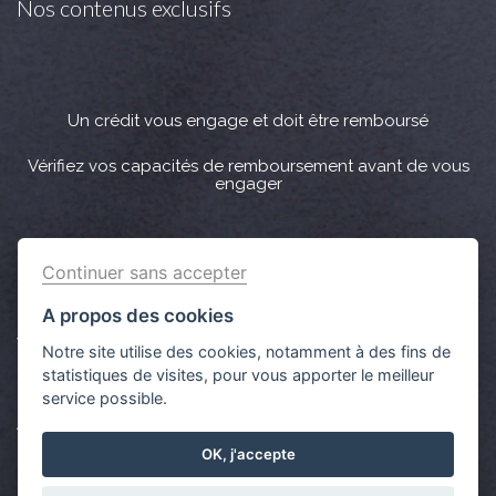
Nos contenus exclusifs
Un crédit vous engage et doit être remboursé
Vérifiez vos capacités de remboursement avant de vous
engager
Crédit immobilier : Vous bénéficiez d’un délai légal de
Continuer sans accepter
réflexion de 10 jours. Lorsque la vente est subordonnée à
l'obtention d’un prêt et si celui-ci n’est pas obtenu, le
A propos des cookies
vendeur doit rembourser les sommes versées par
Notre site utilise des cookies, notamment à des fins de
l'acquéreur.
statistiques de visites, pour vous apporter le meilleur
service possible.
Aucun versement de quelque nature que ce soit ne peut
être exigé d’un particulier avant l’obtention d’un ou
OK, j'accepte
plusieurs prêts d'argent.