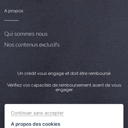
A propos
Qui sommes nous
Nos contenus exclusifs
Un crédit vous engage et doit être remboursé
Vérifiez vos capacités de remboursement avant de vous
engager
Crédit immobilier : Vous bénéficiez d’un délai légal de
Continuer sans accepter
réflexion de 10 jours. Lorsque la vente est subordonnée à
l'obtention d’un prêt et si celui-ci n’est pas obtenu, le
A propos des cookies