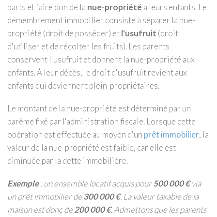
parts et faire don de la
nue-propriété
a leurs enfants. Le
démembrement immobilier consiste à séparer la nue-
propriété (droit de posséder) et
l'usufruit
(droit
d'utiliser et de récolter les fruits). Les parents
conservent l'usufruit et donnent la nue-propriété aux
enfants. À leur décès, le droit d'usufruit revient aux
enfants qui deviennent plein-propriétaires.
Le montant de la nue-propriété est déterminé par un
barème fixé par l'administration fiscale. Lorsque cette
opération est effectuée au moyen d'un
prêt immobilier
, la
valeur de la nue-propriété est faible, car elle est
diminuée par la dette immobilière.
Exemple
: un ensemble locatif acquis pour
500 000 €
via
un prêt immobilier de
300 000 €
. La valeur taxable de la
maison est donc de
200 000 €
. Admettons que les parents