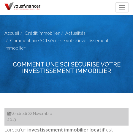
Togg
navi
Accueil
Crédit immobilier
Actualités
Comment une SCI sécurise votre investissement
immobilier
COMMENT UNE SCI SÉCURISE VOTRE
INVESTISSEMENT IMMOBILIER
Vendredi 22 Novembre
2013
Lorsqu'un
investissement immobilier locatif
est