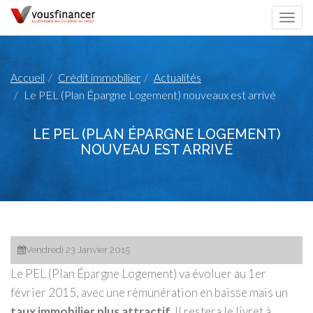
Togg
navi
Accueil
Crédit immobilier
Actualités
Le PEL (Plan Épargne Logement) nouveaux est arrivé
LE PEL (PLAN ÉPARGNE LOGEMENT)
NOUVEAU EST ARRIVÉ
Vendredi 23 Janvier 2015
Le PEL (Plan Épargne Logement) va évoluer au 1er
février 2015, avec une rémunération en baisse mais un
taux immobilier plus attractif
. Il restera le livret à