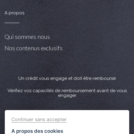
A propos
Qui sommes nous
Nos contenus exclusifs
Un crédit vous engage et doit être remboursé
Vérifiez vos capacités de remboursement avant de vous
engager
Crédit immobilier : Vous bénéficiez d’un délai légal de
Continuer sans accepter
réflexion de 10 jours. Lorsque la vente est subordonnée à
l'obtention d’un prêt et si celui-ci n’est pas obtenu, le
A propos des cookies