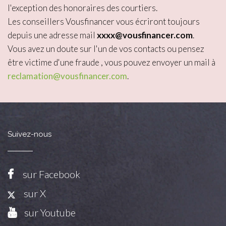
l'exception des honoraires des courtiers.
Les conseillers Vousfinancer vous écriront toujours
depuis une adresse mail
xxxx@vousfinancer.com
.
Vous avez un doute sur l'un de vos contacts ou pensez
être victime d'une fraude , vous pouvez envoyer un mail à
reclamation@vousfinancer.com
.
Suivez-nous
sur Facebook
sur X
sur Youtube