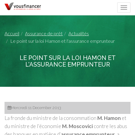
Togg
navi
Accueil
Assurance de prêt
Actualités
Le point sur la loi Hamon et l'assurance emprunteur
LE POINT SUR LA LOI HAMON ET
L'ASSURANCE EMPRUNTEUR
Mercredi 11 December 2013
La fronde du ministre de la consommation
M. Hamon
et
du ministre de l'économie
M. Moscovici
contre les abus
des banques en matière d'
assurance emprunteur
, a