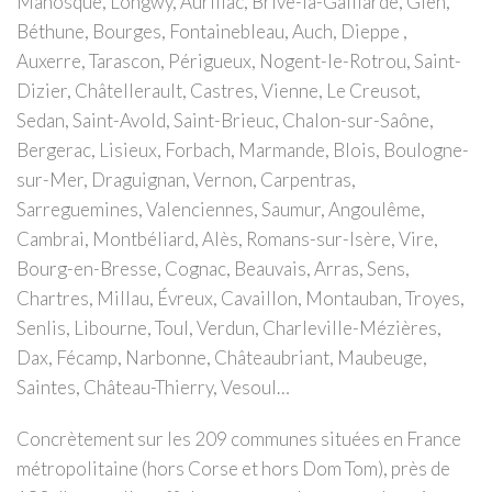
Manosque, Longwy, Aurillac, Brive-la-Gaillarde, Gien,
Béthune, Bourges, Fontainebleau, Auch, Dieppe ,
Auxerre, Tarascon, Périgueux, Nogent-le-Rotrou, Saint-
Dizier, Châtellerault, Castres, Vienne, Le Creusot,
Sedan, Saint-Avold, Saint-Brieuc, Chalon-sur-Saône,
Bergerac, Lisieux, Forbach, Marmande, Blois, Boulogne-
sur-Mer, Draguignan, Vernon, Carpentras,
Sarreguemines, Valenciennes, Saumur, Angoulême,
Cambrai, Montbéliard, Alès, Romans-sur-Isère, Vire,
Bourg-en-Bresse, Cognac, Beauvais, Arras, Sens,
Chartres, Millau, Évreux, Cavaillon, Montauban, Troyes,
Senlis, Libourne, Toul, Verdun, Charleville-Mézières,
Dax, Fécamp, Narbonne, Châteaubriant, Maubeuge,
Saintes, Château-Thierry, Vesoul…
Concrètement sur les 209 communes situées en France
métropolitaine (hors Corse et hors Dom Tom), près de