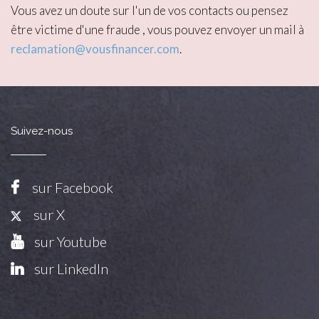
Vous avez un doute sur l'un de vos contacts ou pensez
être victime d'une fraude , vous pouvez envoyer un mail à
reclamation@vousfinancer.com
.
Suivez-nous
sur Facebook
sur X
sur Youtube
sur LinkedIn