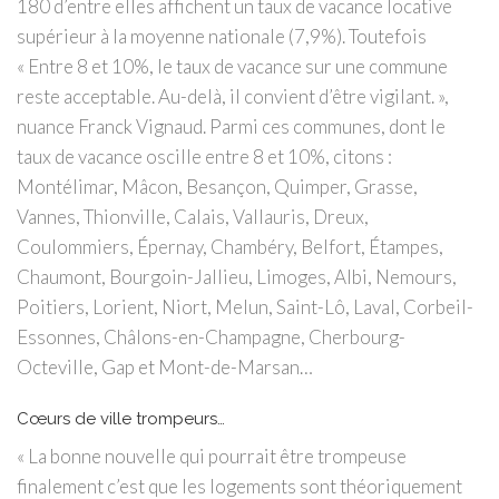
180 d’entre elles affichent un taux de vacance locative
supérieur à la moyenne nationale (7,9%). Toutefois
« Entre 8 et 10%, le taux de vacance sur une commune
reste acceptable. Au-delà, il convient d’être vigilant. »,
nuance Franck Vignaud. Parmi ces communes, dont le
taux de vacance oscille entre 8 et 10%, citons :
Montélimar, Mâcon, Besançon, Quimper, Grasse,
Vannes, Thionville, Calais, Vallauris, Dreux,
Coulommiers, Épernay, Chambéry, Belfort, Étampes,
Chaumont, Bourgoin-Jallieu, Limoges, Albi, Nemours,
Poitiers, Lorient, Niort, Melun, Saint-Lô, Laval, Corbeil-
Essonnes, Châlons-en-Champagne, Cherbourg-
Octeville, Gap et Mont-de-Marsan…
Cœurs de ville trompeurs…
« La bonne nouvelle qui pourrait être trompeuse
finalement c’est que les logements sont théoriquement