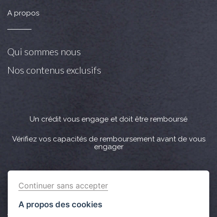
A propos
Qui sommes nous
Nos contenus exclusifs
Un crédit vous engage et doit être remboursé
Vérifiez vos capacités de remboursement avant de vous
engager
Crédit immobilier : Vous bénéficiez d’un délai légal de
Continuer sans accepter
réflexion de 10 jours. Lorsque la vente est subordonnée à
l'obtention d’un prêt et si celui-ci n’est pas obtenu, le
A propos des cookies
vendeur doit rembourser les sommes versées par