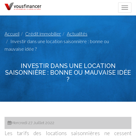
Togg
navi
Accueil
Crédit immobilier
Actualités
Investir dans une location saisonnière : bonne ou
mauvaise idée ?
INVESTIR DANS UNE LOCATION
SAISONNIÈRE : BONNE OU MAUVAISE IDÉE
?
Mercredi 27 Juillet 2022
Les tarifs des locations saisonnières ne cessent