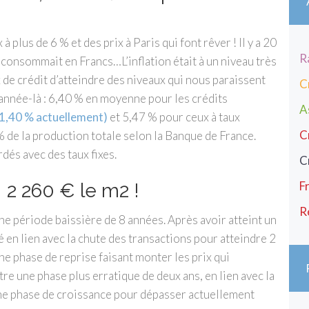
à plus de 6 % et des prix à Paris qui font rêver ! Il y a 20
R
n consommait en Francs…L’inflation était à un niveau très
x de crédit d’atteindre des niveaux qui nous paraissent
C
 année-là : 6,40 % en moyenne pour les crédits
A
1,40 % actuellement)
et 5,47 % pour ceux à taux
C
% de la production totale selon la Banque de France.
dés avec des taux fixes.
C
F
: 2 260 € le m2 !
R
une période baissière de 8 années. Après avoir atteint un
é en lien avec la chute des transactions pour atteindre 2
e phase de reprise faisant monter les prix qui
re une phase plus erratique de deux ans, en lien avec la
une phase de croissance pour dépasser actuellement