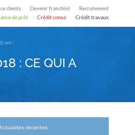
ce clients
Devenir franchisé
Recrutement
ance de prêt
Crédit conso
Crédit travaux
0 ans !
18 : CE QUI A
Actualités récentes