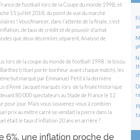
e France de football lors de la Coupe du monde 1998, et
che 15 juillet 2018, du point de vue du marché
F
aires ! Vousfinancer, dans l’attente de la finale, s’est
an
inflation, de taux de crédit et de pouvoir d’achat
M
iodes que deux décennies séparent. Analyse de
p
N
us lors de la coupe du monde de football 1998 : le bisou
t
 Barthez (rituel porte-bonheur avant chaque match), les
c
sième but marqué par Emmanuel Petit à la dernière
D
us d’Aimé Jacquet marqués lors de la finale historique
r
ée devant 80 000 spectateurs au Stade de France le 12
our pour jour
.
Mais vous souvenez-vous à combien
P
quel prix au mètre carré se vendait la pierre dans la
t
el était le taux d’inflation 20 ans en arrière ?
e 6%, une inflation proche de