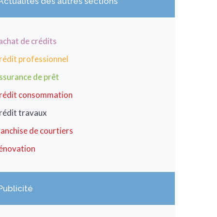
Actualités des autres sections
achat de crédits
rédit professionnel
ssurance de prêt
rédit consommation
rédit travaux
ranchise de courtiers
énovation
Publicité