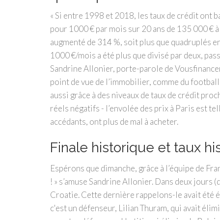
« Si entre 1998 et 2018, les taux de crédit ont b
pour 1000 € par mois sur 20 ans de 135 000 € à 
augmenté de 314 %, soit plus que quadruplés en 
1000 €/mois a été plus que divisé par deux, pa
Sandrine Allonier, porte-parole de Vousfinancer
point de vue de l’immobilier, comme du football,
aussi grâce à des niveaux de taux de crédit proc
réels négatifs - l’envolée des prix à Paris est t
accédants, ont plus de mal à acheter.
Finale historique et taux h
Espérons que dimanche, grâce à l’équipe de Fra
! » s’amuse Sandrine Allonier. Dans deux jours (d
Croatie. Cette dernière rappelons-le avait été 
c'est un défenseur, Lilian Thuram, qui avait élim