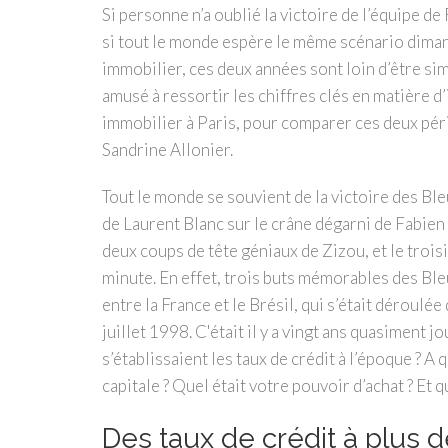
Si personne n’a oublié la victoire de l’équipe d
si tout le monde espère le même scénario diman
immobilier, ces deux années sont loin d’être simil
amusé à ressortir les chiffres clés en matière d’
immobilier à Paris, pour comparer ces deux pér
Sandrine Allonier.
Tout le monde se souvient de la victoire des Ble
de Laurent Blanc sur le crâne dégarni de Fabien
deux coups de tête géniaux de Zizou, et le troi
minute. En effet, trois buts mémorables des Ble
entre la France et le Brésil, qui s’était déroul
juillet 1998. C'était il y a vingt ans quasiment j
s’établissaient les taux de crédit à l’époque ? A 
capitale ? Quel était votre pouvoir d’achat ? Et qu
Des taux de crédit à plus d