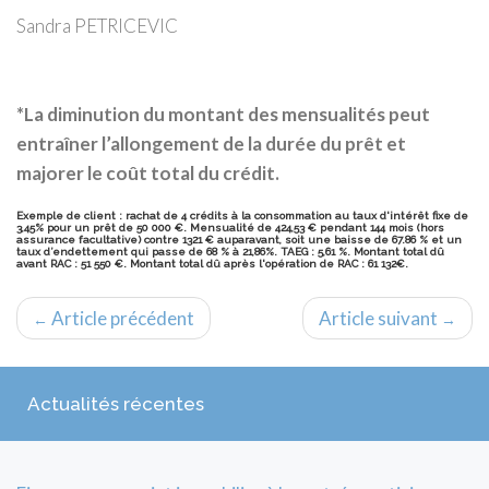
Sandra PETRICEVIC
*La diminution du montant des mensualités peut
entraîner l’allongement de la durée du prêt et
majorer le coût total du crédit.
Exemple de client : rachat de 4 crédits à la consommation au taux d'intérêt fixe de
3,45% pour un prêt de 50 000 €. Mensualité de 424,53 € pendant 144 mois (hors
assurance facultative) contre 1321 € auparavant, soit une baisse de 67.86 % et un
taux d’endettement qui passe de 68 % à 21,86%. TAEG : 5,61 %. Montant total dû
avant RAC : 51 550 €. Montant total dû après l'opération de RAC : 61 132€.
Article précédent
Article suivant
←
→
Actualités récentes