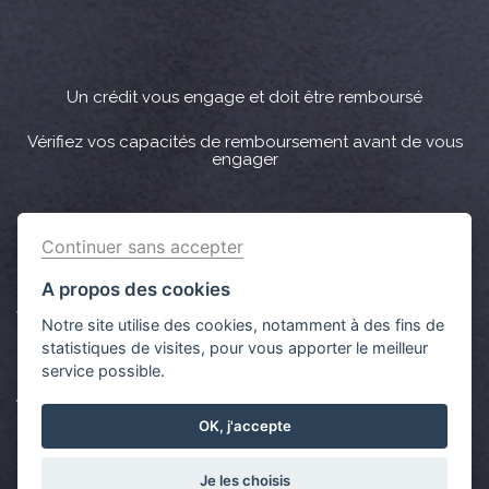
Un crédit vous engage et doit être remboursé
Vérifiez vos capacités de remboursement avant de vous
engager
Crédit immobilier : Vous bénéficiez d’un délai légal de
Continuer sans accepter
réflexion de 10 jours. Lorsque la vente est subordonnée à
l'obtention d’un prêt et si celui-ci n’est pas obtenu, le
A propos des cookies
vendeur doit rembourser les sommes versées par
Notre site utilise des cookies, notamment à des fins de
l'acquéreur.
statistiques de visites, pour vous apporter le meilleur
service possible.
Aucun versement de quelque nature que ce soit ne peut
être exigé d’un particulier avant l’obtention d’un ou
OK, j'accepte
plusieurs prêts d'argent.
Je les choisis