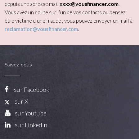
depuis une adresse mail
xxxx@vousfinancer.com
.
Vous avez un doute sur l'un de vos contacts ou pensez
être victime d'une fraude , vous pouvez envoyer un mail à
reclamation@vousfinancer.com
.
Suivez-nous
sur Facebook
sur X
sur Youtube
sur LinkedIn