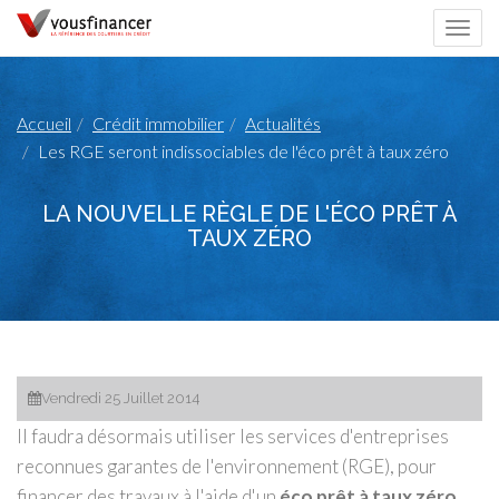
Togg
navi
Accueil
Crédit immobilier
Actualités
Les RGE seront indissociables de l'éco prêt à taux zéro
LA NOUVELLE RÈGLE DE L'ÉCO PRÊT À
TAUX ZÉRO
Vendredi 25 Juillet 2014
Il faudra désormais utiliser les services d'entreprises
reconnues garantes de l'environnement (RGE), pour
financer des travaux à l'aide d'un
éco prêt à taux zéro
.