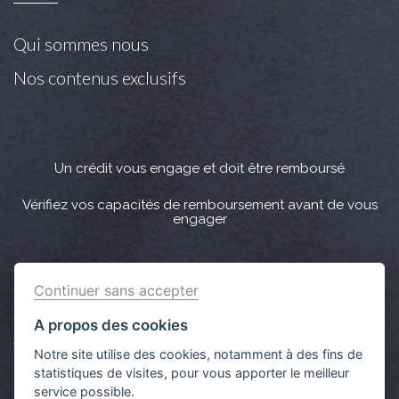
Qui sommes nous
Nos contenus exclusifs
Un crédit vous engage et doit être remboursé
Vérifiez vos capacités de remboursement avant de vous
engager
Crédit immobilier : Vous bénéficiez d’un délai légal de
Continuer sans accepter
réflexion de 10 jours. Lorsque la vente est subordonnée à
l'obtention d’un prêt et si celui-ci n’est pas obtenu, le
A propos des cookies
vendeur doit rembourser les sommes versées par
Notre site utilise des cookies, notamment à des fins de
l'acquéreur.
statistiques de visites, pour vous apporter le meilleur
service possible.