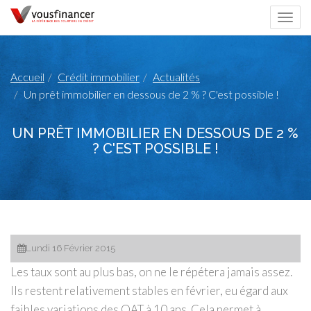
Togg
navi
Accueil
Crédit immobilier
Actualités
Un prêt immobilier en dessous de 2 % ? C'est possible !
UN PRÊT IMMOBILIER EN DESSOUS DE 2 %
? C'EST POSSIBLE !
Lundi 16 Février 2015
Les taux sont au plus bas, on ne le répétera jamais assez.
Ils restent relativement stables en février, eu égard aux
faibles variations des OAT à 10 ans. Cela permet à