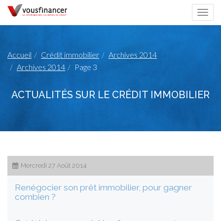
Togg
navi
Accueil
Crédit immobilier
Archives 2014
Archives 2014
Page 3
ACTUALITÉS SUR LE CRÉDIT IMMOBILIER
Mercredi 27 Août 2014
Renégocier son prêt immobilier, pour gagner
combien ?