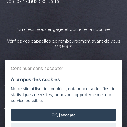
Nos contenus exclusifs
Un crédit vous engage et doit être remboursé
Vérifiez vos capacités de remboursement avant de vous
engager
Crédit immobilier : Vous bénéficiez d’un délai légal de
Continuer sans accepter
réflexion de 10 jours. Lorsque la vente est subordonnée à
l'obtention d’un prêt et si celui-ci n’est pas obtenu, le
A propos des cookies
vendeur doit rembourser les sommes versées par
Notre site utilise des cookies, notamment à des fins de
l'acquéreur.
statistiques de visites, pour vous apporter le meilleur
service possible.
Aucun versement de quelque nature que ce soit ne peut
être exigé d’un particulier avant l’obtention d’un ou
OK, j'accepte
plusieurs prêts d'argent.