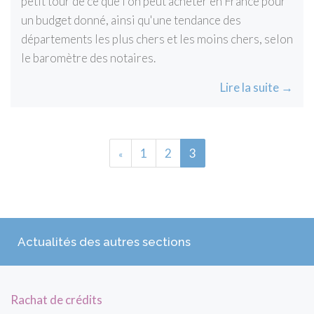
petit tour de ce que l'on peut acheter en France pour
un budget donné, ainsi qu'une tendance des
départements les plus chers et les moins chers, selon
le baromètre des notaires.
Lire la suite →
(current)
1
2
3
«
Actualités des autres sections
Rachat de crédits